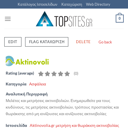
Μετάβαση
Κατάλογος Ιστοσελίδων
Καταχώριση
Web Directory
στο
περιεχόμενο
0
EDIT
FLAG ΚΑΤΑΧΏΡΙΣΗ
DELETE
Go back
Rating (average)
(
0
)
Κατηγορία
Ασφάλεια
Αναλυτική Περιγραφή
Μελέτες και μετρήσεις ακτινοβολιών. Ενημερωθείτε για τους
κινδύνους, τις μετρήσεις ακτινοβολιών, τρόπους προστασίας και
θωράκισης από μη ιονίζουσες και ιονίζουσες ακτινοβολίες
Ιστοσελίδα
Aktinovolia.gr μετρήση και θωράκιση ακτινοβολίας