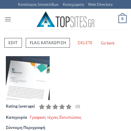
Μετάβαση
Κατάλογος Ιστοσελίδων
Καταχώριση
Web Directory
στο
περιεχόμενο
0
EDIT
FLAG ΚΑΤΑΧΏΡΙΣΗ
DELETE
Go back
Rating (average)
(
0
)
Κατηγορία
Γραφικές τέχνες Εκτυπώσεις
Σύντομη Περιγραφή