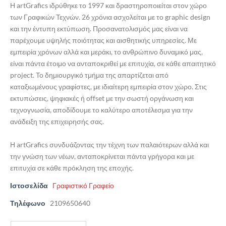
Η artGrafics ιδρύθηκε το 1997 και δραστηροποιείται στον χώρο
των Γραφικών Τεχνών. 26 χρόνια ασχολείται με το graphic design
και την έντυπη εκτύπωση. Προσανατολισμός μας είναι να
παρέχουμε υψηλής ποιότητας και αισθητικής υπηρεσίες. Με
εμπειρία χρόνων αλλά και μεράκι, το ανθρώπινο δυναμικό μας,
είναι πάντα έτοιμο να ανταποκριθεί με επιτυχία, σε κάθε απαιτητικό
project. Το δημιουργικό τμήμα της απαρτίζεται από
καταξιωμένους γραφίστες, με ιδιαίτερη εμπειρία στον χώρο. Στις
εκτυπώσεις, ψηφιακές ή offset με την σωστή οργάνωση και
τεχνογνωσία, αποδίδουμε το καλύτερο αποτέλεσμα για την
ανάδειξη της επιχειρησής σας.
Η artGrafics συνδυάζοντας την τέχνη των παλαιότερων αλλά και
την γνώση των νέων, ανταποκρίνεται πάντα γρήγορα και με
επιτυχία σε κάθε πρόκληση της εποχής.
Ιστοσελίδα
Γραφιστικό Γραφείο
Τηλέφωνο
2109650640