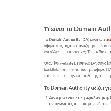
Τί είναι το Domain Aut
Το
Domain Authority (DA)
είναι ένα
μέ
υψηλά στις μηχανές αναζήτησης βασιζό
και άλλες SEO πρακτικές. Το DA διακυμ
Όταν ένα website με υψηλό DA συνδέεται 
backlinks από ιστότοπους με υψηλό DA
εμφανίσεις και την κατάταξή της στις 
Το Domain Authority αξίζει γ
Δίνει μια ενδεικτική αξιολόγηση
:
ανταγωνιστές του στις μηχανές ανα