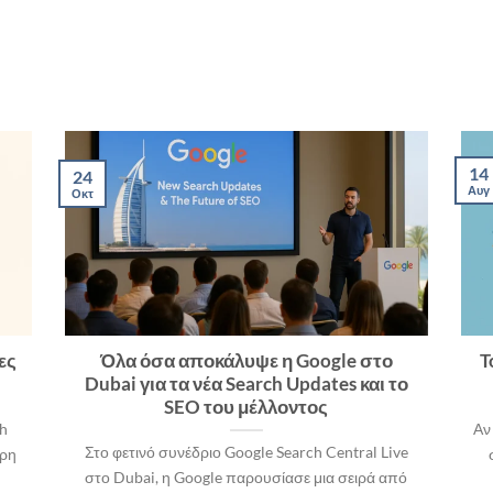
14
24
Αυγ
Οκτ
ες
Όλα όσα αποκάλυψε η Google στο
T
Dubai για τα νέα Search Updates και το
SEO του μέλλοντος
ch
Αν
Στο φετινό συνέδριο Google Search Central Live
ερη
στο Dubai, η Google παρουσίασε μια σειρά από