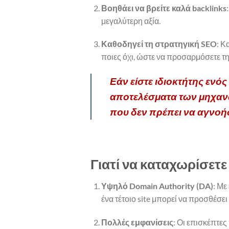
Βοηθάει να βρείτε καλά backlinks
μεγαλύτερη αξία.
Καθοδηγεί τη στρατηγική SEO
: Κ
ποιες όχι, ώστε να προσαρμόσετε τ
Εάν είστε ιδιοκτήτης ενό
αποτελέσματα των μηχανών
που δεν πρέπει να αγνοή
Γιατί να καταχωρίσετε 
Υψηλό Domain Authority (DA)
: Με
ένα τέτοιο site μπορεί να προσθέσει
Πολλές εμφανίσεις
: Οι επισκέπτε