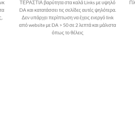
ινκ
ΤΕΡΑΣΤΙΑ βαρύτητα στα καλά Links με υψηλό
Πλ
τα
DA και κατατάσσει τις σελίδες αυτές ψηλότερα.
,
Δεν υπάρχει περίπτωση να έχεις ενεργό link
από website με DA > 50 σε 2 λεπτά και μάλιστα
όπως το θέλεις