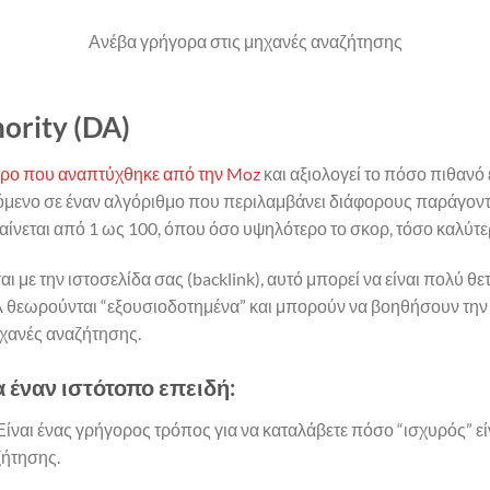
Ανέβα γρήγορα στις μηχανές αναζήτησης
hority (DA)
τρο που αναπτύχθηκε από την Moz
και αξιολογεί το πόσο πιθανό 
μενο σε έναν αλγόριθμο που περιλαμβάνει διάφορους παράγοντε
αίνεται από 1 ως 100, όπου όσο υψηλότερο το σκορ, τόσο καλύτερ
με την ιστοσελίδα σας (backlink), αυτό μπορεί να είναι πολύ θετι
 θεωρούνται “εξουσιοδοτημένα” και μπορούν να βοηθήσουν την ι
μηχανές αναζήτησης.
ια έναν ιστότοπο επειδή:
 Είναι ένας γρήγορος τρόπος για να καταλάβετε πόσο “ισχυρός” εί
ζήτησης.