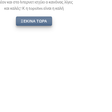
έον και στο Ιντερνετ ισχύει ο κανόνας λίγες
και καλές! Κ η topsites είναι η καλή
ΞΕΚΙΝΑ ΤΩΡΑ