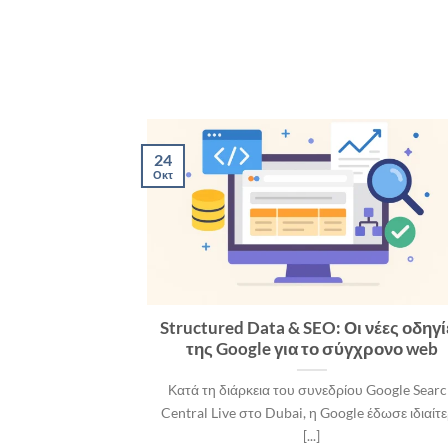
24
Οκτ
citations &
Structured Data & SEO: Οι νέες οδηγί
te χωρίς να
της Google για το σύγχρονο web
ς της Google
Κατά τη διάρκεια του συνεδρίου Google Sear
ι ή υπεύθυνοι
Central Live στο Dubai, η Google έδωσε ιδιαίτ
είας θέλουν να
[...]