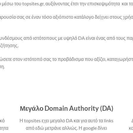
μέσω του topsites.gr, αυξάνοντας έτσι την επισκεψιμότητα και το
αρουσία σας σε έναν τόσο αξιόπιστο κατάλογο δείχνει στους χρήστ
 συνδέσμους από ιστότοπους με υψηλό DA είναι ένας από τους π
αζήτησης.
ώσετε στον ιστότοπό σας το προβάδισμα που αξίζει, καταχωρήστε τ
ση.
Μεγάλο Domain Authority (DA)
ικό
Η topsites εχει μεγαλο DA και για αυτό τα links
τητα
από εδώ μετράνε αλλιώς. Η google δίνει
κ