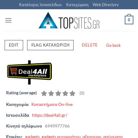
Μετάβαση
Κατάλογος Ιστοσελίδων
Καταχώριση
Web Directory
στο
περιεχόμενο
0
EDIT
FLAG ΚΑΤΑΧΏΡΙΣΗ
DELETE
Go back
Rating (average)
(
0
)
Κατηγορία
Καταστήματα On-line
Ιστοσελίδα
https://deal4all.gr/
Κινητό τηλέφωνο
6949977766
Ετικέτες
gadgets
,
gadgets αυτοκινήτου
,
αξεσουαρ
,
ασύρματα