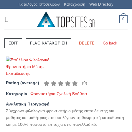
Μετάβαση
Κατάλογος Ιστοσελίδων
Καταχώριση
Web Directory
στο
περιεχόμενο
0
Go back
EDIT
FLAG ΚΑΤΑΧΏΡΙΣΗ
DELETE
(
0
)
Rating (average)
Κατηγορία
Φροντιστήρια Σχολική Βοήθεια
Αναλυτική Περιγραφή
Σύγχρονο φιλολογικό φροντιστήριο μέσης εκπαίδευσης για
μαθητές και μαθήτριες που επιλέγουν τη θεωρητική κατεύθυνση
και με 100% ποσοστό επιτυχία στις πανελλαδικές