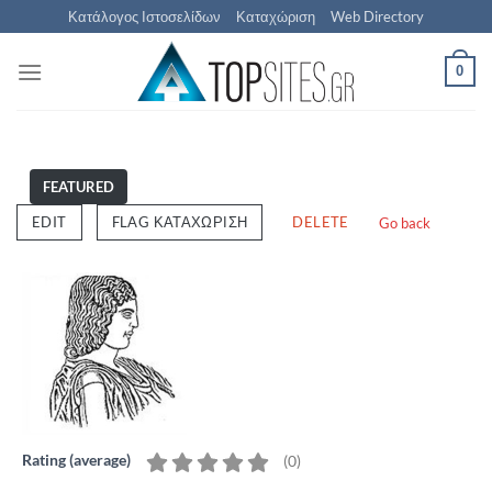
Μετάβαση
Κατάλογος Ιστοσελίδων
Καταχώριση
Web Directory
στο
περιεχόμενο
0
FEATURED
EDIT
FLAG ΚΑΤΑΧΏΡΙΣΗ
DELETE
Go back
Rating (average)
(
0
)