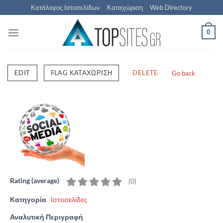
Μετάβαση
Κατάλογος Ιστοσελίδων
Καταχώριση
Web Directory
στο
περιεχόμενο
0
EDIT
FLAG ΚΑΤΑΧΏΡΙΣΗ
DELETE
Go back
Rating (average)
(
0
)
Κατηγορία
Ιστοσελίδες
Αναλυτική Περιγραφή