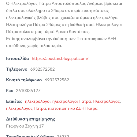
Ο Ηλεκτρολόγος Πάτρα Αποστολόπουλος Ανδρέας βρίσκεται
δίπλα σας ολόκληρο το 24ωρο σε περίπτωση κάποιας
ηλεκτρολογικής βλάβης που χρειάζεται άμεσα ηλεκτρολόγο.
Ηλεκτρολόγοι Πάτρα 24ώρες στη διάθεσή σας! Ηλεκτρολόγοι
Πάτρα καλέστε μας τώρα! Άμεσα Κοντά σας.
Επίσης αναλαμβάνει την έκδοση των Πιστοποιητικών ΔΕΗ
υπεύθυνα, χωρίς ταλαιπωρία.
Ιστοσελίδα
https://apostan.blogspot.com/
Τηλέφωνο
6932572582
Κινητό τηλέφωνο
6932572582
Fax
2610335127
Ετικέτες
ηλεκτρολόγοι
,
ηλεκτρολόγοι Πάτρα
,
Ηλεκτρολόγος
,
ηλεκτρολόγος Πάτρα
,
πιστοποιητικό ΔΕΗ Πάτρα
Διεύθυνση επιχείρησης
Γεωργίου Σαχίνη 17
Ταχυδρομικός Κώδικας
26332