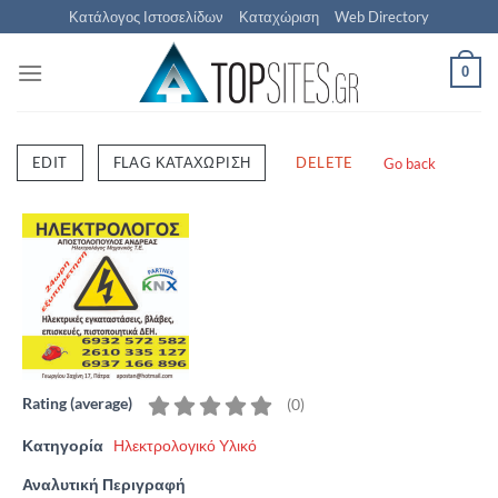
Μετάβαση
Κατάλογος Ιστοσελίδων
Καταχώριση
Web Directory
στο
περιεχόμενο
0
EDIT
FLAG ΚΑΤΑΧΏΡΙΣΗ
DELETE
Go back
Rating (average)
(
0
)
Κατηγορία
Ηλεκτρολογικό Υλικό
Αναλυτική Περιγραφή