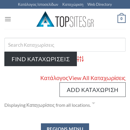
Μετάβαση
Κατάλογος Ιστοσελίδων
Καταχώριση
Web Directory
στο
περιεχόμενο
0
Advanced Search
Κατάλογος
View All Καταχωρίσεις
ADD ΚΑΤΑΧΏΡΙΣΗ
Displaying Καταχωρίσεις from all locations.