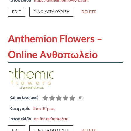
Ιστοσελίδα
https://anthemionflowers.com
EDIT
FLAG ΚΑΤΑΧΏΡΙΣΗ
DELETE
Anthemion Flowers –
Online Ανθοπωλείο
Rating (average)
(
0
)
Κατηγορία
Σπίτι Κήπος
Ιστοσελίδα
online ανθοπωλειο
EDIT
FLAG ΚΑΤΑΧΏΡΙΣΗ
DELETE