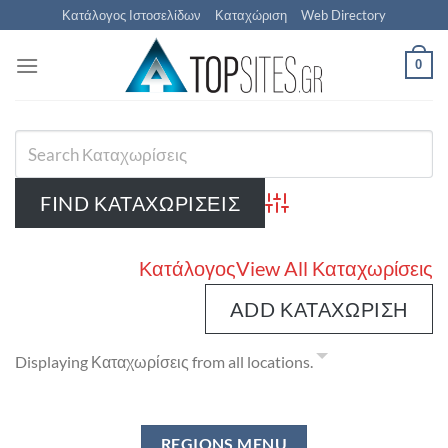
Μετάβαση
Κατάλογος Ιστοσελίδων
Καταχώριση
Web Directory
στο
περιεχόμενο
0
Advanced Search
Κατάλογος
View All Καταχωρίσεις
ADD ΚΑΤΑΧΏΡΙΣΗ
Displaying Καταχωρίσεις from all locations.