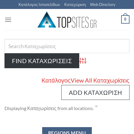
Μετάβαση
Κατάλογος Ιστοσελίδων
Καταχώριση
Web Directory
στο
περιεχόμενο
0
Advanced Search
Κατάλογος
View All Καταχωρίσεις
ADD ΚΑΤΑΧΏΡΙΣΗ
Displaying Καταχωρίσεις from all locations.