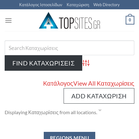
Μετάβαση
Κατάλογος Ιστοσελίδων
Καταχώριση
Web Directory
στο
περιεχόμενο
0
Advanced Search
Κατάλογος
View All Καταχωρίσεις
ADD ΚΑΤΑΧΏΡΙΣΗ
Displaying Καταχωρίσεις from all locations.