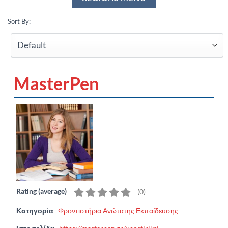
Sort By:
MasterPen
Rating (average)
(
0
)
Κατηγορία
Φροντιστήρια Ανώτατης Εκπαίδευσης