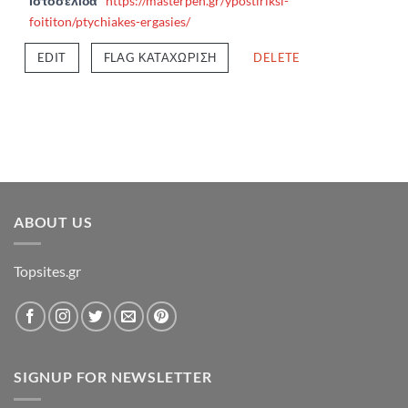
Ιστοσελίδα
https://masterpen.gr/ypostiriksi-
foititon/ptychiakes-ergasies/
EDIT
FLAG ΚΑΤΑΧΏΡΙΣΗ
DELETE
ABOUT US
Topsites.gr
SIGNUP FOR NEWSLETTER