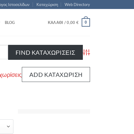
γος Ιστοσελίδων
Καταχώριση
Web Directory
0
BLOG
ΚΑΛΆΘΙ /
0,00
€
Advanced Search
χωρίσεις
ADD ΚΑΤΑΧΏΡΙΣΗ