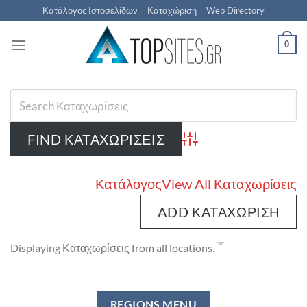
Μετάβαση
Κατάλογος Ιστοσελίδων
Καταχώριση
Web Directory
στο
περιεχόμενο
0
Advanced Search
Κατάλογος
View All Καταχωρίσεις
ADD ΚΑΤΑΧΏΡΙΣΗ
Displaying Καταχωρίσεις from all locations.