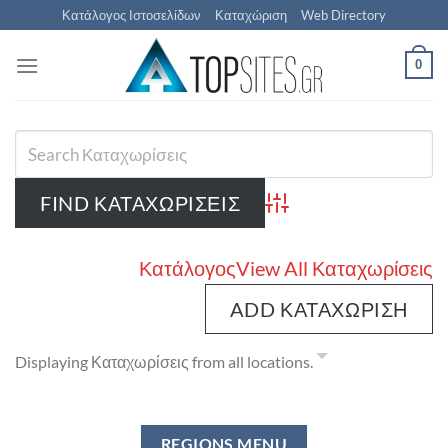
Μετάβαση
Κατάλογος Ιστοσελίδων
Καταχώριση
Web Directory
στο
περιεχόμενο
0
Advanced Search
Κατάλογος
View All Καταχωρίσεις
ADD ΚΑΤΑΧΏΡΙΣΗ
Displaying Καταχωρίσεις from all locations.