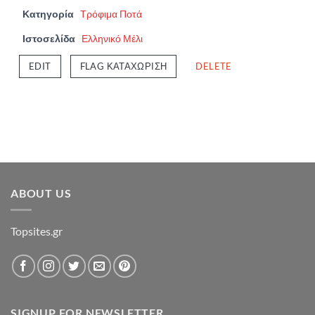
Κατηγορία
Τρόφιμα Ποτά
Ιστοσελίδα
Ελληνικό Μέλι
EDIT
FLAG ΚΑΤΑΧΏΡΙΣΗ
DELETE
ABOUT US
Topsites.gr
SIGNUP FOR NEWSLETTER