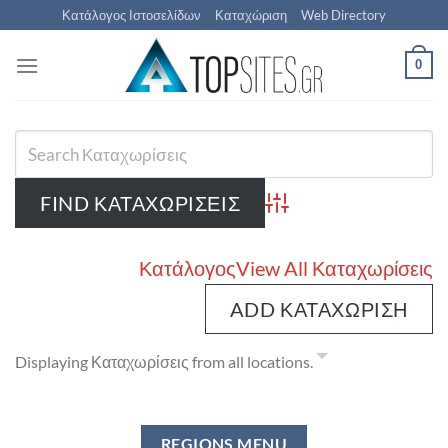
Μετάβαση
Κατάλογος Ιστοσελίδων
Καταχώριση
Web Directory
στο
περιεχόμενο
0
Advanced Search
Κατάλογος
View All Καταχωρίσεις
ADD ΚΑΤΑΧΏΡΙΣΗ
Displaying Καταχωρίσεις from all locations.