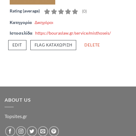
Rating (average)
(
0
)
Κατηγορία
Δικηγόροι
Ιστοσελίδα
https://bouraslaw.gr/service/misthoseis/
EDIT
FLAG ΚΑΤΑΧΏΡΙΣΗ
DELETE
ABOUT US
Topsites.gr