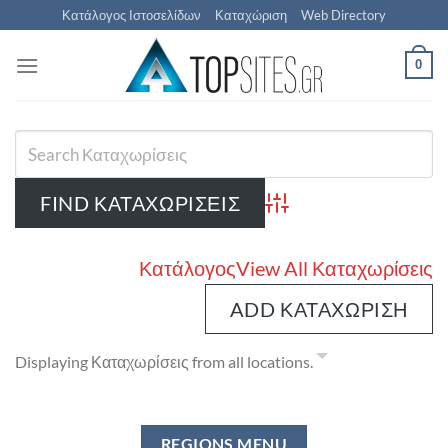
Μετάβαση
Κατάλογος Ιστοσελίδων
Καταχώριση
Web Directory
στο
περιεχόμενο
0
Advanced Search
Κατάλογος
View All Καταχωρίσεις
ADD ΚΑΤΑΧΏΡΙΣΗ
Displaying Καταχωρίσεις from all locations.