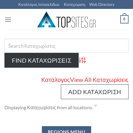
Μετάβαση
Κατάλογος Ιστοσελίδων
Καταχώριση
Web Directory
στο
περιεχόμενο
0
Advanced Search
Κατάλογος
View All Καταχωρίσεις
ADD ΚΑΤΑΧΏΡΙΣΗ
Displaying Καταχωρίσεις from all locations.