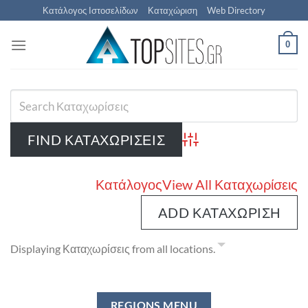
Μετάβαση
Κατάλογος Ιστοσελίδων
Καταχώριση
Web Directory
στο
περιεχόμενο
0
Advanced Search
Κατάλογος
View All Καταχωρίσεις
ADD ΚΑΤΑΧΏΡΙΣΗ
Displaying Καταχωρίσεις from all locations.