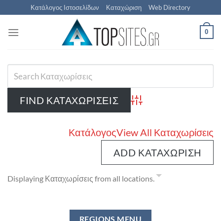
Μετάβαση
Κατάλογος Ιστοσελίδων
Καταχώριση
Web Directory
στο
περιεχόμενο
0
Advanced Search
Κατάλογος
View All Καταχωρίσεις
ADD ΚΑΤΑΧΏΡΙΣΗ
Displaying Καταχωρίσεις from all locations.