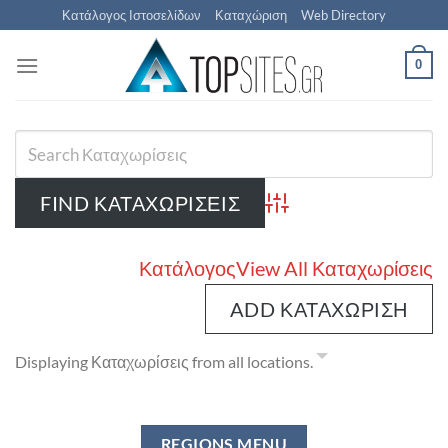
Μετάβαση
Κατάλογος Ιστοσελίδων
Καταχώριση
Web Directory
στο
περιεχόμενο
0
Advanced Search
Κατάλογος
View All Καταχωρίσεις
ADD ΚΑΤΑΧΏΡΙΣΗ
Displaying Καταχωρίσεις from all locations.