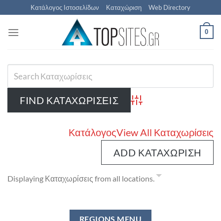
Μετάβαση
Κατάλογος Ιστοσελίδων
Καταχώριση
Web Directory
στο
περιεχόμενο
0
Advanced Search
Κατάλογος
View All Καταχωρίσεις
ADD ΚΑΤΑΧΏΡΙΣΗ
Displaying Καταχωρίσεις from all locations.