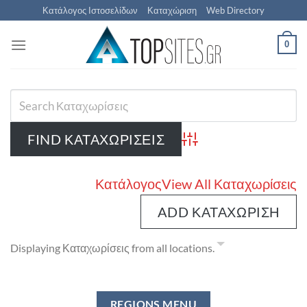
Μετάβαση
Κατάλογος Ιστοσελίδων
Καταχώριση
Web Directory
στο
περιεχόμενο
0
Advanced Search
Κατάλογος
View All Καταχωρίσεις
ADD ΚΑΤΑΧΏΡΙΣΗ
Displaying Καταχωρίσεις from all locations.