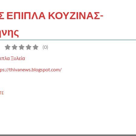
 ΕΠΙΠΛΑ ΚΟΥΖΙΝΑΣ-
ήνης
)
(
0
)
ιπλα Ξυλεία
ps://thivanews.blogspot.com/
TE