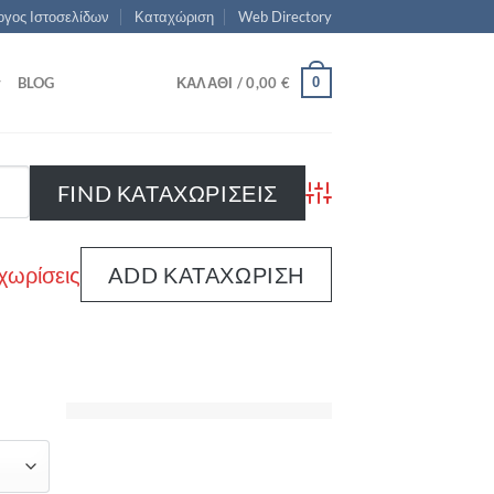
γος Ιστοσελίδων
Καταχώριση
Web Directory
0
BLOG
ΚΑΛΆΘΙ /
0,00
€
Advanced Search
χωρίσεις
ADD ΚΑΤΑΧΏΡΙΣΗ