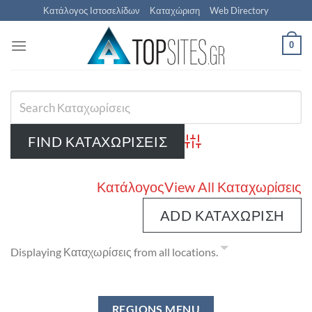
Μετάβαση
Κατάλογος Ιστοσελίδων
Καταχώριση
Web Directory
στο
περιεχόμενο
0
Advanced Search
Κατάλογος
View All Καταχωρίσεις
ADD ΚΑΤΑΧΏΡΙΣΗ
Displaying Καταχωρίσεις from all locations.