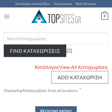
Μετάβαση
Κατάλογος Ιστοσελίδων
Καταχώριση
Web Directory
στο
περιεχόμενο
0
Advanced Search
Κατάλογος
View All Καταχωρίσεις
ADD ΚΑΤΑΧΏΡΙΣΗ
Displaying Καταχωρίσεις from all locations.