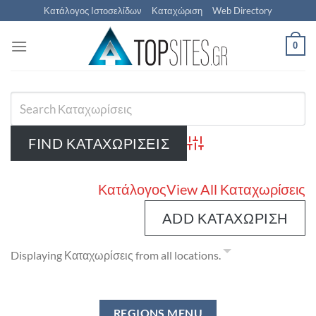
Μετάβαση
Κατάλογος Ιστοσελίδων
Καταχώριση
Web Directory
στο
περιεχόμενο
0
Advanced Search
Κατάλογος
View All Καταχωρίσεις
ADD ΚΑΤΑΧΏΡΙΣΗ
Displaying Καταχωρίσεις from all locations.