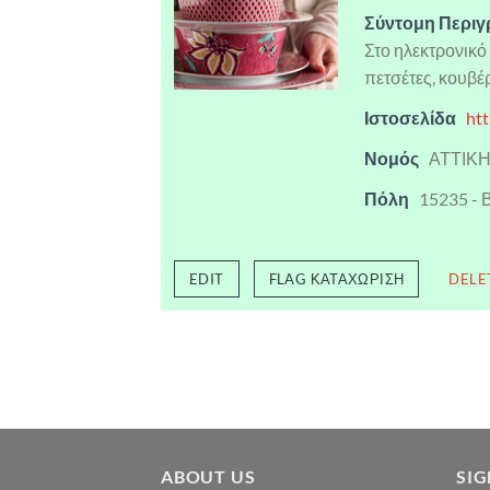
Σύντομη Περι
Στο ηλεκτρονικό 
πετσέτες, κουβέ
Ιστοσελίδα
ht
Νομός
ΑΤΤΙΚ
Πόλη
15235 -
EDIT
FLAG ΚΑΤΑΧΏΡΙΣΗ
DELE
ABOUT US
SI