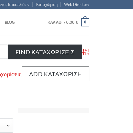
γος Ιστοσελίδων
Καταχώριση
Web Directory
0
BLOG
ΚΑΛΆΘΙ /
0,00
€
Advanced Search
χωρίσεις
ADD ΚΑΤΑΧΏΡΙΣΗ