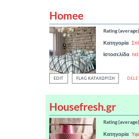
Homee
Rating (average
Κατηγορία
Σπί
Ιστοσελίδα
ht
EDIT
FLAG ΚΑΤΑΧΏΡΙΣΗ
DELE
Housefresh.gr
Rating (average
Κατηγορία
Υφά