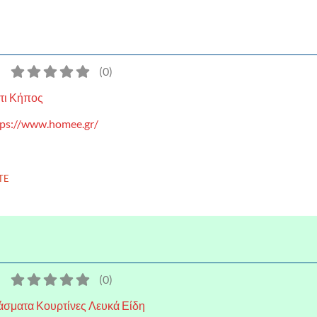
)
(
0
)
τι Κήπος
tps://www.homee.gr/
TE
)
(
0
)
σματα Κουρτίνες Λευκά Είδη