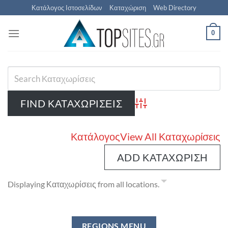
Μετάβαση
Κατάλογος Ιστοσελίδων
Καταχώριση
Web Directory
στο
περιεχόμενο
0
Advanced Search
Κατάλογος
View All Καταχωρίσεις
ADD ΚΑΤΑΧΏΡΙΣΗ
Displaying Καταχωρίσεις from all locations.