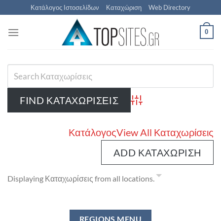
Μετάβαση
Κατάλογος Ιστοσελίδων
Καταχώριση
Web Directory
στο
περιεχόμενο
0
Advanced Search
Κατάλογος
View All Καταχωρίσεις
ADD ΚΑΤΑΧΏΡΙΣΗ
Displaying Καταχωρίσεις from all locations.