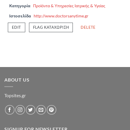
Κατηγορία
Προϊόντα & Υπηρεσίες Ιατρικής & Υγείας
Ιστοσελίδα
http://www.doctorsanytime.gr
EDIT
FLAG ΚΑΤΑΧΏΡΙΣΗ
DELETE
ABOUT US
Topsites.gr
SIGNUP FOR NEWSLETTER