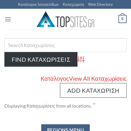
Μετάβαση
Κατάλογος Ιστοσελίδων
Καταχώριση
Web Directory
στο
περιεχόμενο
0
Advanced Search
Κατάλογος
View All Καταχωρίσεις
ADD ΚΑΤΑΧΏΡΙΣΗ
Displaying Καταχωρίσεις from all locations.