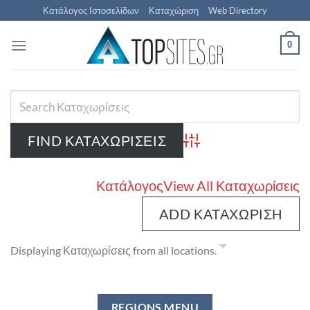
Μετάβαση
Κατάλογος Ιστοσελίδων
Καταχώριση
Web Directory
στο
περιεχόμενο
0
Advanced Search
Κατάλογος
View All Καταχωρίσεις
ADD ΚΑΤΑΧΏΡΙΣΗ
Displaying Καταχωρίσεις from all locations.