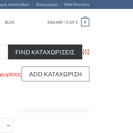
γος Ιστοσελίδων
Καταχώριση
Web Directory
0
BLOG
ΚΑΛΆΘΙ /
0,00
€
Advanced Search
χωρίσεις
ADD ΚΑΤΑΧΏΡΙΣΗ