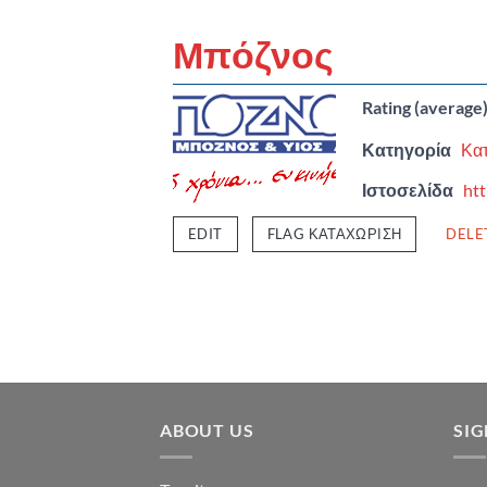
Μπόζνος
Rating (average
Κατηγορία
Κατ
Ιστοσελίδα
ht
EDIT
FLAG ΚΑΤΑΧΏΡΙΣΗ
DELE
ABOUT US
SI