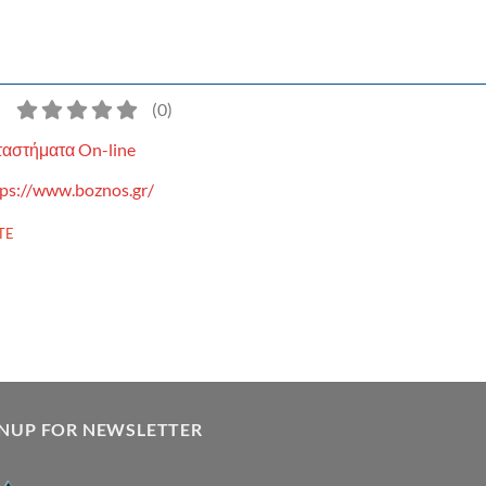
)
(
0
)
αστήματα On-line
tps://www.boznos.gr/
TE
GNUP FOR NEWSLETTER