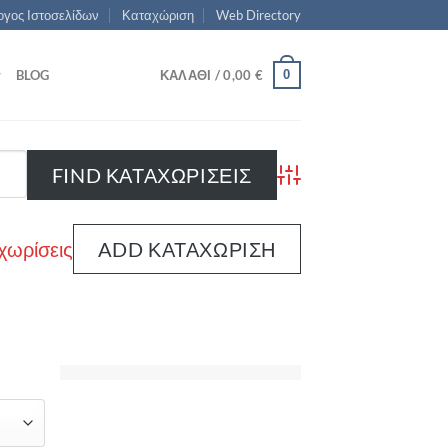
γος Ιστοσελίδων
Καταχώριση
Web Directory
0
BLOG
ΚΑΛΆΘΙ /
0,00
€
Advanced Search
χωρίσεις
ADD ΚΑΤΑΧΏΡΙΣΗ