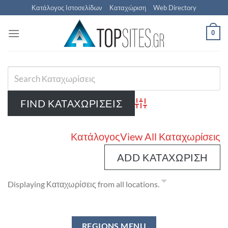
Μετάβαση
Κατάλογος Ιστοσελίδων
Καταχώριση
Web Directory
στο
περιεχόμενο
0
Advanced Search
Κατάλογος
View All Καταχωρίσεις
ADD ΚΑΤΑΧΏΡΙΣΗ
Displaying Καταχωρίσεις from all locations.