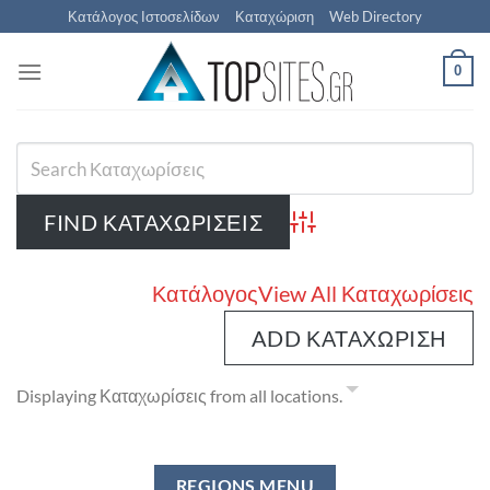
Μετάβαση
Κατάλογος Ιστοσελίδων
Καταχώριση
Web Directory
στο
περιεχόμενο
0
Advanced Search
Κατάλογος
View All Καταχωρίσεις
ADD ΚΑΤΑΧΏΡΙΣΗ
Displaying Καταχωρίσεις from all locations.