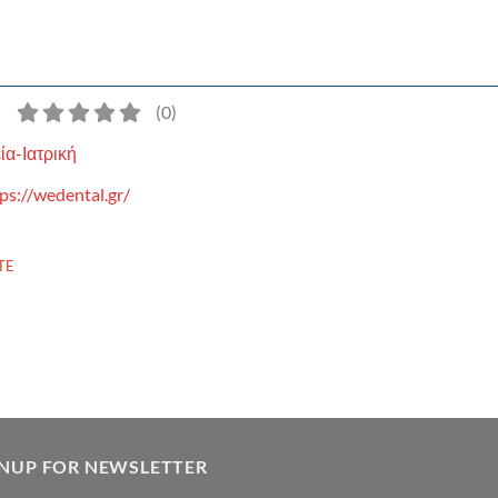
)
(
0
)
ία-Ιατρική
ps://wedental.gr/
TE
GNUP FOR NEWSLETTER