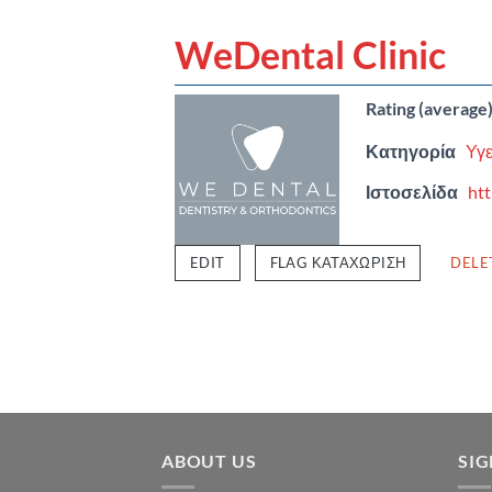
WeDental Clinic
Rating (average
Κατηγορία
Υγε
Ιστοσελίδα
htt
EDIT
FLAG ΚΑΤΑΧΏΡΙΣΗ
DELE
ABOUT US
SI