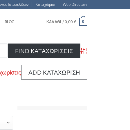
γος Ιστοσελίδων
Καταχώριση
Web Directory
0
BLOG
ΚΑΛΆΘΙ /
0,00
€
Advanced Search
χωρίσεις
ADD ΚΑΤΑΧΏΡΙΣΗ