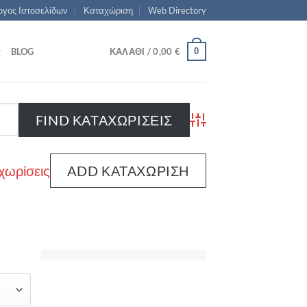
γος Ιστοσελίδων
Καταχώριση
Web Directory
0
BLOG
ΚΑΛΆΘΙ /
0,00
€
Advanced Search
χωρίσεις
ADD ΚΑΤΑΧΏΡΙΣΗ