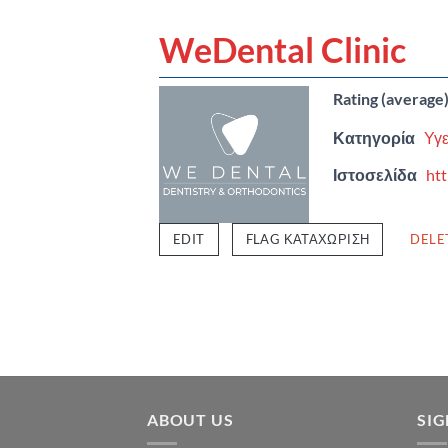
WeDental Clinic
Rating (average
Κατηγορία
Υγε
Ιστοσελίδα
htt
EDIT
FLAG ΚΑΤΑΧΏΡΙΣΗ
DELE
ABOUT US
SI