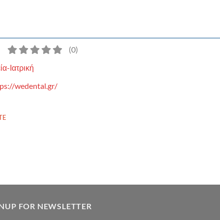
)
(
0
)
ία-Ιατρική
ps://wedental.gr/
TE
GNUP FOR NEWSLETTER