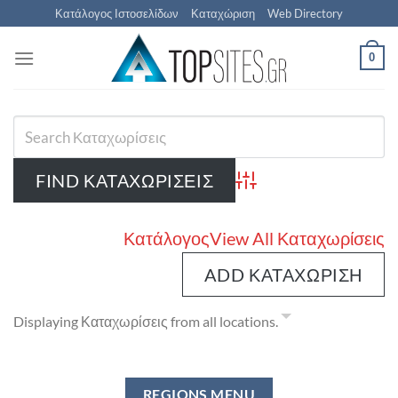
Μετάβαση
Κατάλογος Ιστοσελίδων
Καταχώριση
Web Directory
στο
περιεχόμενο
0
Advanced Search
Κατάλογος
View All Καταχωρίσεις
ADD ΚΑΤΑΧΏΡΙΣΗ
Displaying Καταχωρίσεις from all locations.