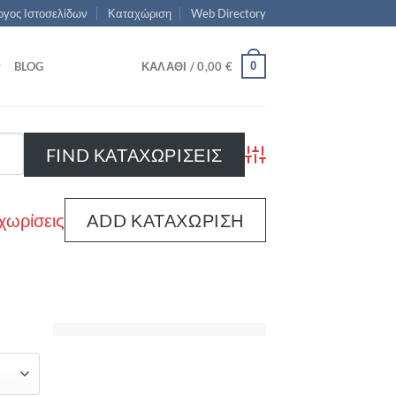
γος Ιστοσελίδων
Καταχώριση
Web Directory
0
BLOG
ΚΑΛΆΘΙ /
0,00
€
Advanced Search
χωρίσεις
ADD ΚΑΤΑΧΏΡΙΣΗ