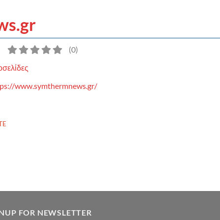
s.gr
)
(
0
)
οσελίδες
tps://www.symthermnews.gr/
TE
GNUP FOR NEWSLETTER