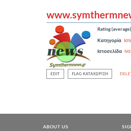
www.symthermnew
Rating (average
Κατηγορία
Ιστ
Ιστοσελίδα
ht
EDIT
FLAG ΚΑΤΑΧΏΡΙΣΗ
DELE
ABOUT US
SI