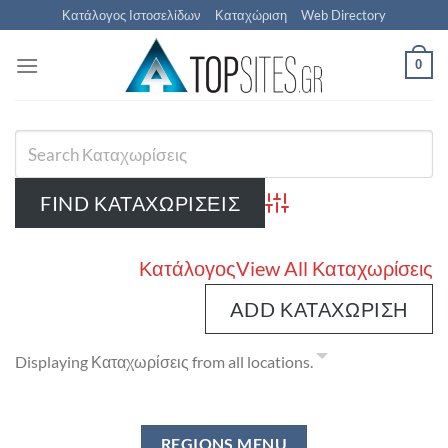
Μετάβαση
Κατάλογος Ιστοσελίδων
Καταχώριση
Web Directory
στο
περιεχόμενο
0
Advanced Search
Κατάλογος
View All Καταχωρίσεις
ADD ΚΑΤΑΧΏΡΙΣΗ
Displaying Καταχωρίσεις from all locations.