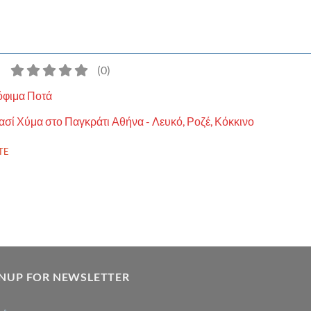
)
(
0
)
όφιμα Ποτά
ασί Χύμα στο Παγκράτι Αθήνα - Λευκό, Ροζέ, Κόκκινο
TE
GNUP FOR NEWSLETTER