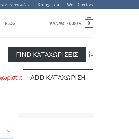
γος Ιστοσελίδων
Καταχώριση
Web Directory
0
BLOG
ΚΑΛΆΘΙ /
0,00
€
Advanced Search
χωρίσεις
ADD ΚΑΤΑΧΏΡΙΣΗ