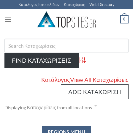
Μετάβαση
Κατάλογος Ιστοσελίδων
Καταχώριση
Web Directory
στο
περιεχόμενο
0
Advanced Search
Κατάλογος
View All Καταχωρίσεις
ADD ΚΑΤΑΧΏΡΙΣΗ
Displaying Καταχωρίσεις from all locations.