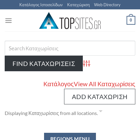
Μετάβαση
Κατάλογος Ιστοσελίδων
Καταχώριση
Web Directory
στο
περιεχόμενο
0
Advanced Search
Κατάλογος
View All Καταχωρίσεις
ADD ΚΑΤΑΧΏΡΙΣΗ
Displaying Καταχωρίσεις from all locations.