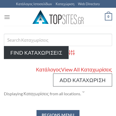
Μετάβαση
Κατάλογος Ιστοσελίδων
Καταχώριση
Web Directory
στο
περιεχόμενο
0
Advanced Search
Κατάλογος
View All Καταχωρίσεις
ADD ΚΑΤΑΧΏΡΙΣΗ
Displaying Καταχωρίσεις from all locations.