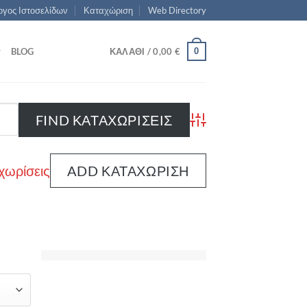
γος Ιστοσελίδων
Καταχώριση
Web Directory
0
BLOG
ΚΑΛΆΘΙ /
0,00
€
Advanced Search
χωρίσεις
ADD ΚΑΤΑΧΏΡΙΣΗ