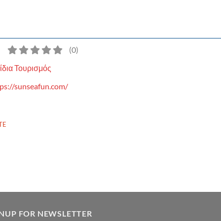
)
(
0
)
ίδια Τουρισμός
ps://sunseafun.com/
TE
GNUP FOR NEWSLETTER