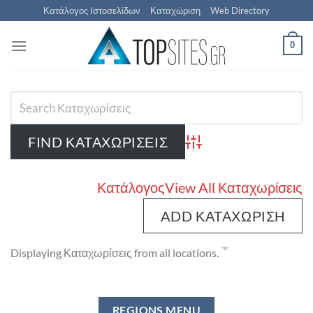
Μετάβαση
Κατάλογος Ιστοσελίδων
Καταχώριση
Web Directory
στο
περιεχόμενο
0
Advanced Search
Κατάλογος
View All Καταχωρίσεις
ADD ΚΑΤΑΧΏΡΙΣΗ
Displaying Καταχωρίσεις from all locations.