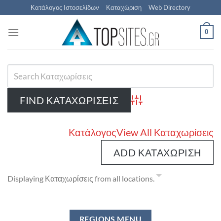
Μετάβαση
Κατάλογος Ιστοσελίδων
Καταχώριση
Web Directory
στο
περιεχόμενο
0
Advanced Search
Κατάλογος
View All Καταχωρίσεις
ADD ΚΑΤΑΧΏΡΙΣΗ
Displaying Καταχωρίσεις from all locations.