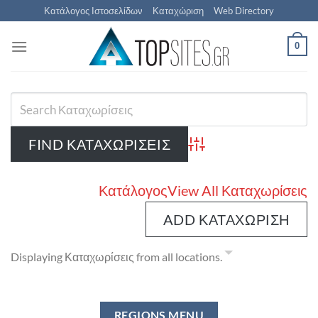
Μετάβαση
Κατάλογος Ιστοσελίδων
Καταχώριση
Web Directory
στο
περιεχόμενο
0
Advanced Search
Κατάλογος
View All Καταχωρίσεις
ADD ΚΑΤΑΧΏΡΙΣΗ
Displaying Καταχωρίσεις from all locations.