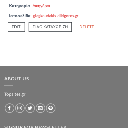
Κατηγορία
Δικηγόροι
Ιστοσελίδα
giagkoudakis-dikigoros.gr
EDIT
FLAG ΚΑΤΑΧΏΡΙΣΗ
DELETE
ABOUT US
Topsites.gr
SIGNUP FOR NEWSLETTER