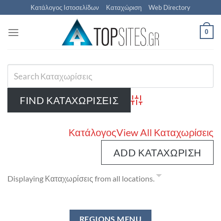
Μετάβαση
Κατάλογος Ιστοσελίδων
Καταχώριση
Web Directory
στο
περιεχόμενο
0
Advanced Search
Κατάλογος
View All Καταχωρίσεις
ADD ΚΑΤΑΧΏΡΙΣΗ
Displaying Καταχωρίσεις from all locations.