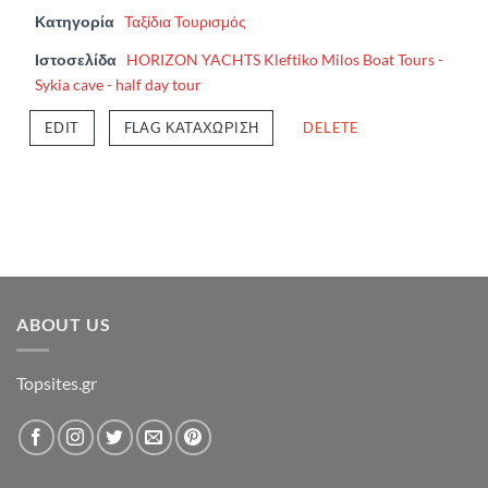
Κατηγορία
Ταξίδια Τουρισμός
Ιστοσελίδα
HORIZON YACHTS Kleftiko Milos Boat Tours -
Sykia cave - half day tour
EDIT
FLAG ΚΑΤΑΧΏΡΙΣΗ
DELETE
ABOUT US
Topsites.gr